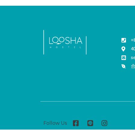
+
4
s
合
Follow Us