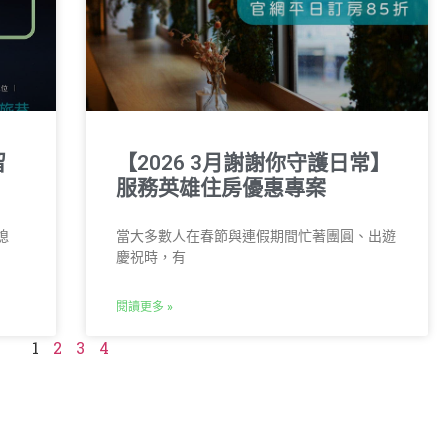
留
【2026 3月謝謝你守護日常】
服務英雄住房優惠專案
熄
當大多數人在春節與連假期間忙著團圓、出遊
慶祝時，有
閱讀更多 »
1
2
3
4