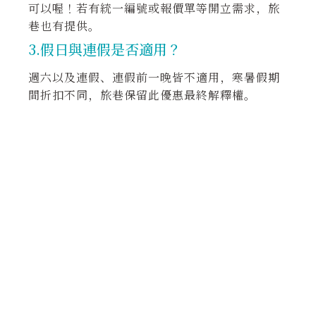
可以喔！若有統一編號或報價單等開立需求，旅
巷也有提供。
3.假日與連假是否適用？
週六以及連假、連假前一晚
皆不適用，寒暑假期
間折扣不同，旅巷保留此優惠最終解釋權。
4.可以包棟嗎？最多可容納多少人？
團體人數較多，歡迎包棟全館使用，細節可直接
來電洽詢。
我們的
混合宿舍床位最多可容納52人，女性專屬
樓層則有床位48人，套房最多可睡14人。
5.團體住宿房內還會有其他住客嗎？
團體入住時若希望房內沒有其他住客，須請您包
房。
團體包房定義為支付該房間所有床位之房費，若
未包房表示旅巷保有其他床位支配權，無法保證