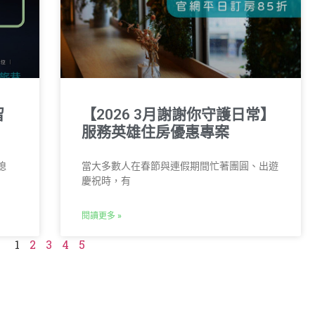
留
【2026 3月謝謝你守護日常】
服務英雄住房優惠專案
熄
當大多數人在春節與連假期間忙著團圓、出遊
慶祝時，有
閱讀更多 »
1
2
3
4
5