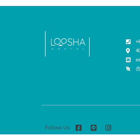
+
4
s
合
Follow Us