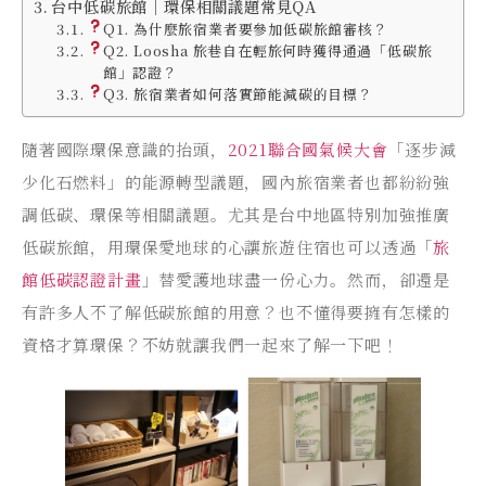
台中低碳旅館｜環保相關議題常見QA
Q1. 為什麼旅宿業者要參加低碳旅館審核？
Q2. Loosha 旅巷自在輕旅何時獲得通過「低碳旅
館」認證？
Q3. 旅宿業者如何落實節能減碳的目標？
隨著國際環保意識的抬頭，
2021聯合國氣候大會
「逐步減
少化石燃料」的能源轉型議題，國內旅宿業者也都紛紛強
調低碳、環保等相關議題。尤其是台中地區特別加強推廣
低碳旅館，用環保愛地球的心讓旅遊住宿也可以透過「
旅
館低碳認證計畫
」替愛護地球盡一份心力。然而，卻還是
有許多人不了解低碳旅館的用意？也不懂得要擁有怎樣的
資格才算環保？不妨就讓我們一起來了解一下吧！