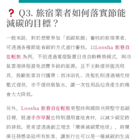
Q3. 旅宿業者如何落實節能
減碳的目標？
一般來說，對於想要參加「低碳旅館」審核的旅宿業者，
可透過各種節能省碳的方式進行審核。以
Loosha 旅巷自
在輕旅
為例，不但透過電燈裝置日夜自動轉換模式，與冷
氣雲端排程避免浪費多餘的能源。且不主動提供盥洗用
具，鼓勵旅客自行攜帶；而沐浴乳、洗髮乳則透過補充按
壓式提供，亦不提供瓶裝水，讓一次性用品垃圾產生的機
會大大降低。
另外，
Loosha 旅巷自在輕旅
更堅持與國際共同堅守低碳
目標，就連
手作早餐
也特別選用當地食材，以減少碳足跡
的排放。更希望透過創立理念「環保減碳愛地球」，將環
保任務感染給所有旅客，讓旅行也可以是一種減碳的生活