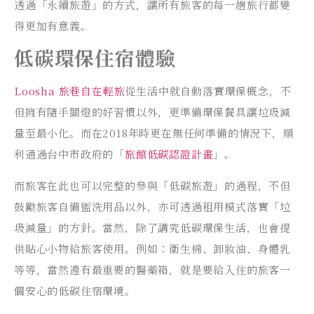
透過「永續旅遊」的方式，讓所有旅客的每一趟旅行都變
得更加有意義。
低碳環保住宿體驗
Loosha 旅巷自在輕旅
從生活中就自動落實環保概念，不
但擁有隨手關燈的好習慣以外，更準備環保餐具讓垃圾減
量至最小化。而在2018年時更在無任何準備的情況下，順
利通過台中市政府的「
旅館低碳認證計畫
」。
而旅客在此也可以完整的參與「低碳旅遊」的過程，不但
鼓勵旅客自備盥洗用品以外，亦可透過租用模式落實「垃
圾減量」的方針。當然，除了講究低碳環保生活，也會提
供貼心小物給旅客使用。例如：衛生棉、卸妝油、身體乳
等等，當然還有最重要的醫藥箱，就是要給入住的旅客一
個安心的低碳住宿環境。