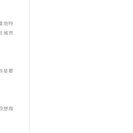
當地特
住城市
你是要
設想周