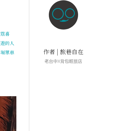
大眾喜
旅遊的人
作者 | 旅巷自在
來場單車
老台中X背包輕旅店