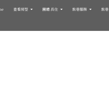
me
查看房型
團體.長住
旅巷服務
旅巷