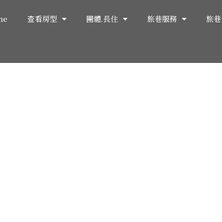
me
查看房型
團體.長住
旅巷服務
旅巷
g