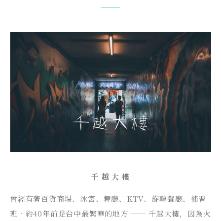
千 越 大 樓
曾經有著百貨商場、冰宮、舞廳、KTV、旋轉餐廳、補習
班…約40年前是台中最繁華的地方 ── 千越大樓，因為火