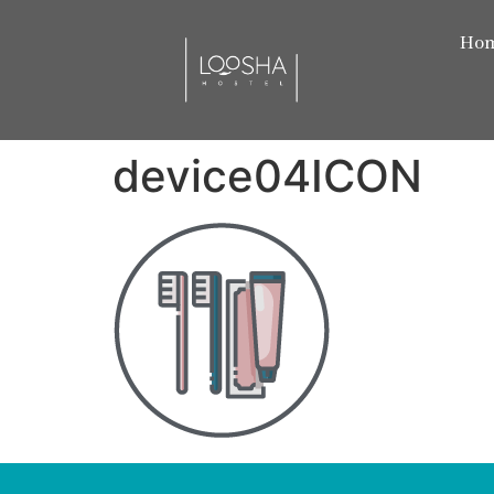
Ho
device04ICON