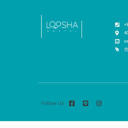
+
4
s
合
Follow Us