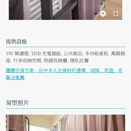
提供設施
3W 閱讀燈
,
USB 充電插座
,
公共衛浴
,
多功能桌板
,
萬國插
座
,
行李收納空間
,
附鎖收納櫃
,
隱私拉簾
團體住宿方案：台中多人住宿的好選擇，球隊、班遊、系
聯合推薦
房型照片