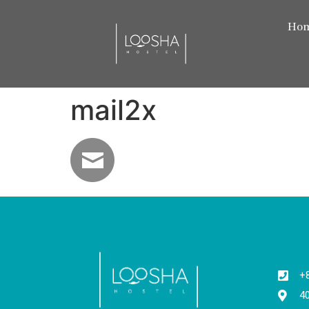
Ho
mail2x
+
4