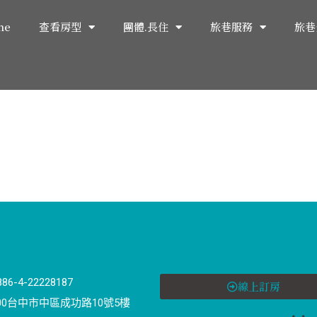
me
查看房型
團體.長住
旅巷服務
旅巷
886-4-22228187
線上訂房
00台中市中區成功路10號5樓