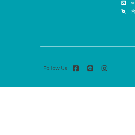
s
合
Follow Us