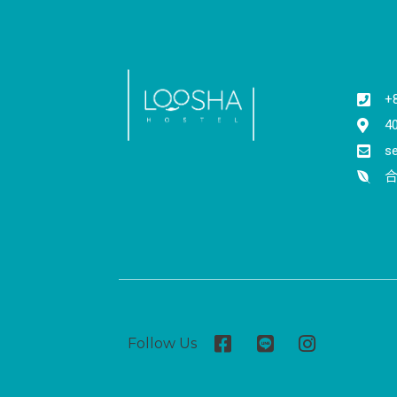
+
4
s
合
Follow Us