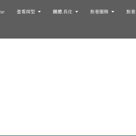
me
查看房型
團體.長住
旅巷服務
旅巷