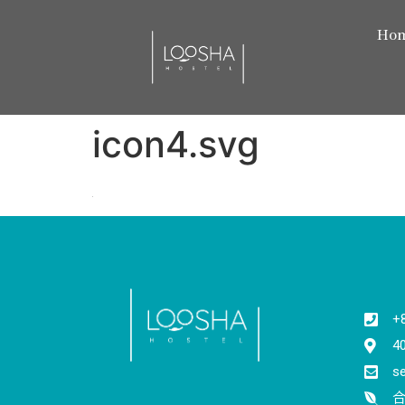
Ho
icon4.svg
+
4
s
合