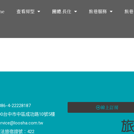
me
查看房型
團體.長住
旅巷服務
旅巷
886-4-22228187
線上訂房
00台中市中區成功路10號5樓
ervice@loosha.com.tw
法旅宿證號：422