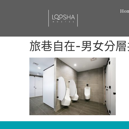
Ho
旅巷自在-男女分層