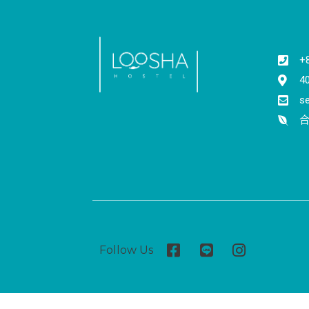
+
4
s
合
Follow Us