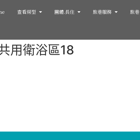
me
查看房型
團體.長住
旅巷服務
旅巷
共用衛浴區18