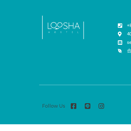
+
4
s
合
Follow Us