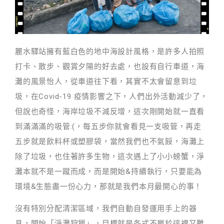
麗水驛站擁有藍白色的地中海設計風格，是許多人拍照
打卡、散步、觀賞夕陽的好去處，也設有自行車道，海
灘的風景怡人，從車道往下看，其實不太會留意到垃
圾，在Covid-19 疫情影響之下，人們出外活動減少了，
但說也奇怪，海岸垃圾不減反增，這次剛開始就一直看
到滿滿滿的吸管:(，每五步你就會看見一支吸管，再走
五步就是飲料杯或塑膠袋，當然我們也不氣餒，海灘上
除了垃圾，也住著許多生物，這次遇上了小小螃蟹，淨
灘本就不是一蹴而成，而是開始&持續執行，只要能為
環境&生態盡一份心力，那就是我們本月最開心的事！
沒有特別分配清潔區域，我們自動自發運用手上的器
具，開始「淨灘狩獵」，目標就是各式不屬於這裡又難