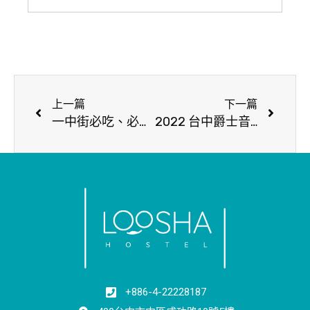
上一篇
下一篇
一中街必吃、必買攻略｜2022人氣美食推薦，搭配好喝飲料最對味！
2022 台中爵士音樂節重磅回歸｜活動時間與店家介紹，悅耳饗宴邀你一同體驗！
+886-4-22228187