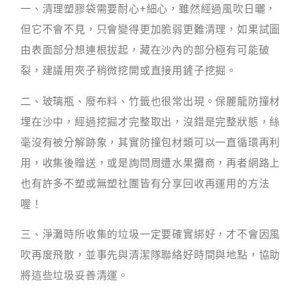
一、清理塑膠袋需要耐心+細心，雖然經過風吹日曬，
但它不會不見，只會變得更加脆弱更難清理，如果試圖
由表面部分想連根拔起，藏在沙內的部分極有可能破
裂，建議用夾子稍微挖開或直接用鏟子挖掘。
二、玻璃瓶、廢布料、竹籤也很常出現。保麗龍防撞材
埋在沙中，經過挖掘才完整取出，沒錯是完整狀態，絲
毫沒有被分解跡象，其實防撞包材類可以一直循環再利
用，收集後贈送，或是詢問周遭水果攤商，再者網路上
也有許多不塑或無塑社團皆有分享回收再運用的方法
喔！
三、淨灘時所收集的垃圾一定要確實綁好，才不會因風
吹再度飛散，並事先與清潔隊聯絡好時間與地點，協助
將這些垃圾妥善清運。