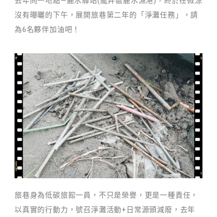
去年同一地點—麗水驛站(龍井區麗水漁港)，終於在微涼
沒有曝曬的下午，展開旅巷第二年的「淨灘任務」，請
為6名夥伴加油吧！
旅巷身為低碳旅館一員，不只是榮譽，更是一種責任，
以真實的行動力，號召淨灘活動+日常源頭減廢，去年