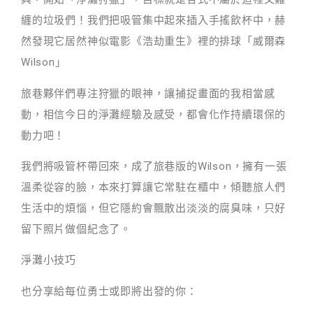
纏的垃圾們！我們把吸管集中起來插入手搖飲杯中，赫
然發現它居然神似電影《浩劫重生》裡的排球「威爾森
Wilson」
旅巷夥伴們專注狩獵的眼神，讓捕捉畫面的我相當感
動，相信今日的淨灘經驗及感受，都會化作持續環保的
動力吧！
我們將吸管杯帶回來，成了旅巷版的Wilson，擁有一張
溫柔從容的臉，本來打算讓它常駐在櫃中，傾聽旅人們
生活中的煩惱，但它隱約會飄散出淡淡的腐臭味，只好
留下照片做個紀念了。
淨灘小技巧
也分享給每位勇士或即將出發的你：