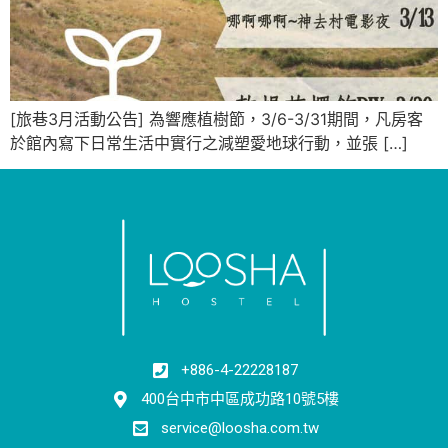
[旅巷3月活動公告] 為響應植樹節，3/6-3/31期間，凡房客
於館內寫下日常生活中實行之減塑愛地球行動，並張 […]
+886-4-22228187
400台中市中區成功路10號5樓
service@loosha.com.tw