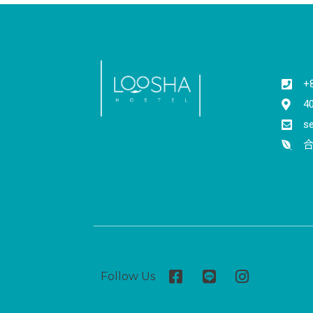
+
4
s
合
Follow Us