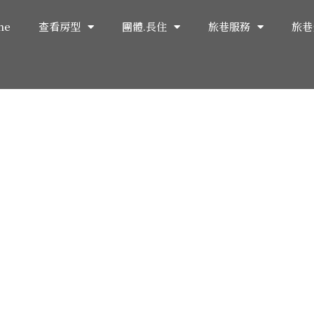
me
查看房型
團體.長住
旅巷服務
旅巷