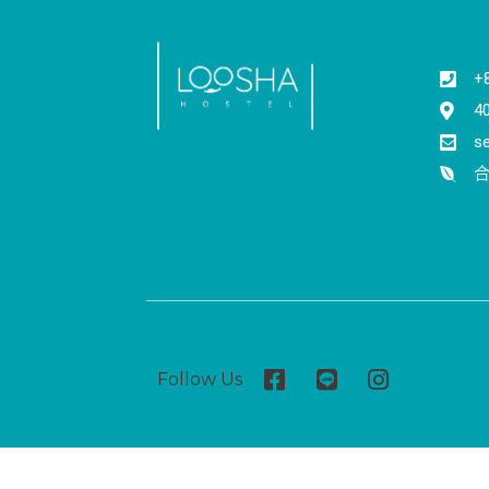
+
4
s
合
Follow Us