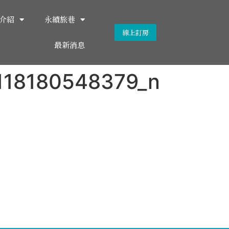
介紹
永續旅巷
線上訂房
最新消息
118180548379_n