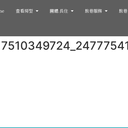
me
查看房型
團體.長住
旅巷服務
旅巷
17510349724_2477754