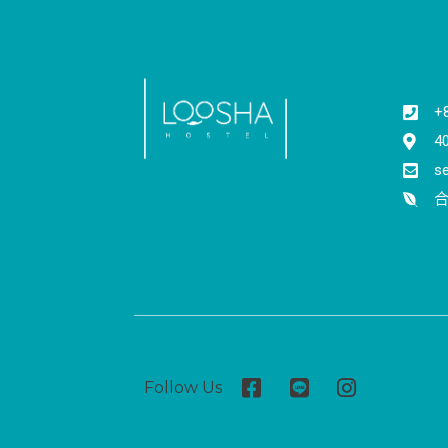
+
4
s
合
Follow Us