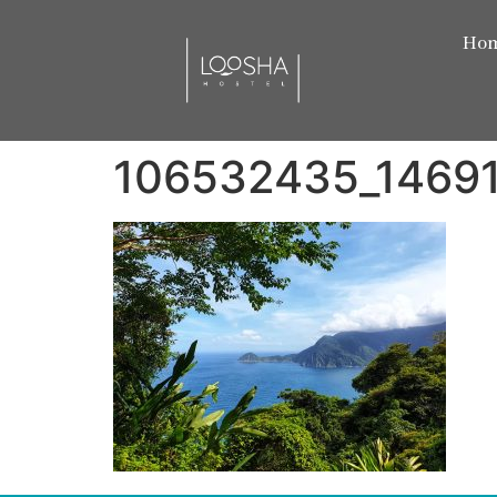
Ho
106532435_1469